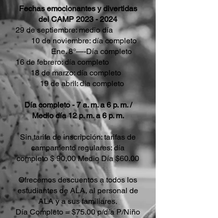
Fechas emocionantes y divertidas
del CAMP
2023 - 2024
29 de septiembre: medio día
10 de noviembre: día completo
Ene. 8°—-Día completo
16 de febrero: día completo
18 de marzo: día completo
19 de abril: día completo
Día completo - 7 a. m. a 6 p. m. /
Medio día 12 p. m. a 6 p. m.
Sin tarifa de inscripción: tarifas de
campamento regulares: día
completo $ 90,00 Medio Día $60.00
Ofrecemos descuentos a todos los
estudiantes de ALA, al personal de
ALA y a sus familiares.
Día Completo = $75.00 p/día P/Niño