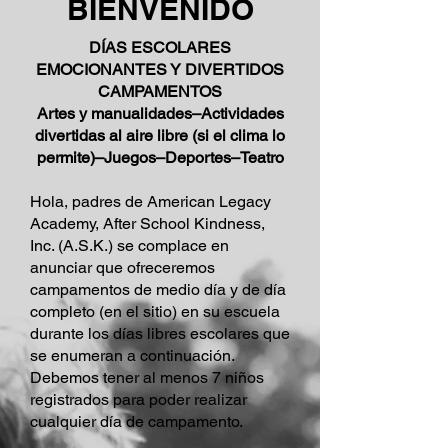
BIENVENIDO
DÍAS ESCOLARES
EMOCIONANTES Y DIVERTIDOS
CAMPAMENTOS
Artes y manualidades–Actividades
divertidas al aire libre (si el clima lo
permite)–Juegos–Deportes–Teatro
Hola, padres de American Legacy
Academy, After School Kindness,
Inc. (A.S.K.) se complace en
anunciar que ofreceremos
campamentos de medio día y de día
completo (en el sitio) en su escuela
durante los días libres escolares que
se enumeran a continuación.
Debemos tener al menos 7 niños
registrados para poder realizar
cualquier día de campamento.