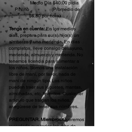
Medio Día $40.00 p/día
P/Niño (Promedio de
$6,80 por hora)
Tenga en cuenta:
En los medios
días, prepare para su(s) hijo(s) un
almuerzo y una merienda. En días
completos, lleve consigo desayuno,
merienda, almuerzo y merienda. No
tenemos licencia para alimentar a
los niños. Somos una instalación
libre de maní, por favor, nada de
maní de ningún tipo. Los niños
pueden traer sus juguetes, mantas,
almohadas, etc. favoritos. Cualquier
artículo que traigan los niños,
asegúrese de tener sus nombres.
PREGUNTAR. Miembros:
Queremos
recordarle que todos los días de